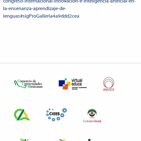
congreso-internacional-innovacion-e-inteligencia-artificial-en-
la-ensenanza-aprendizaje-de-
lenguas#sigProGalleria4a9ddd2cea