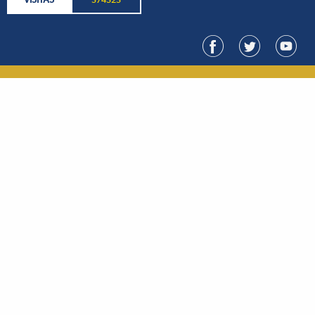
VISITAS
574325