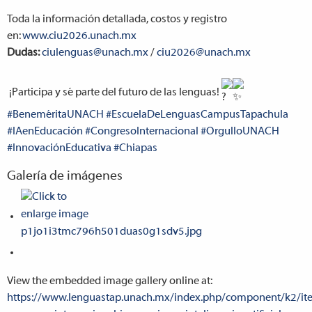
Toda la información detallada, costos y registro
en:
www.ciu2026.unach.mx
Dudas:
ciulenguas@unach.mx
/
ciu2026@unach.mx
¡Participa y sé parte del futuro de las lenguas!
#BeneméritaUNACH
#EscuelaDeLenguasCampusTapachula
#IAenEducación
#CongresoInternacional
#OrgulloUNACH
#InnovaciónEducativa
#Chiapas
Galería de imágenes
View the embedded image gallery online at:
https://www.lenguastap.unach.mx/index.php/component/k2/it