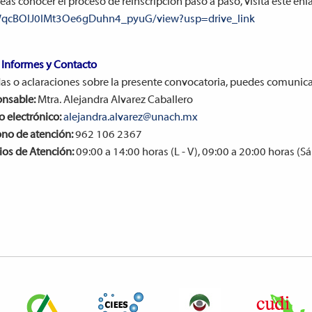
eas conocer el proceso de reinscripción paso a paso, visita este enl
WqcBOlJ0IMt3Oe6gDuhn4_pyuG/view?usp=drive_link
Informes y Contacto
as o aclaraciones sobre la presente convocatoria, puedes comunica
nsable:
Mtra. Alejandra Alvarez Caballero
o electrónico:
alejandra.alvarez@unach.mx
ono de atención:
962 106 2367
ios de Atención:
09:00 a 14:00 horas (L - V), 09:00 a 20:00 horas (S