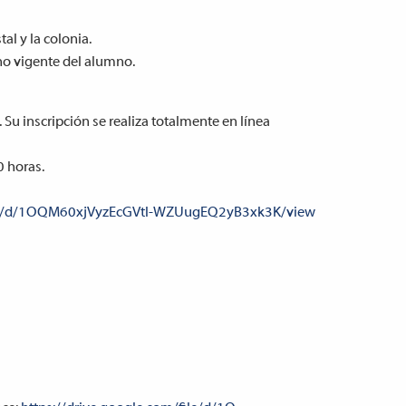
al y la colonia.
no vigente del alumno.
 Su inscripción se realiza totalmente en línea
0 horas.
file/d/1OQM60xjVyzEcGVtl-WZUugEQ2yB3xk3K/view