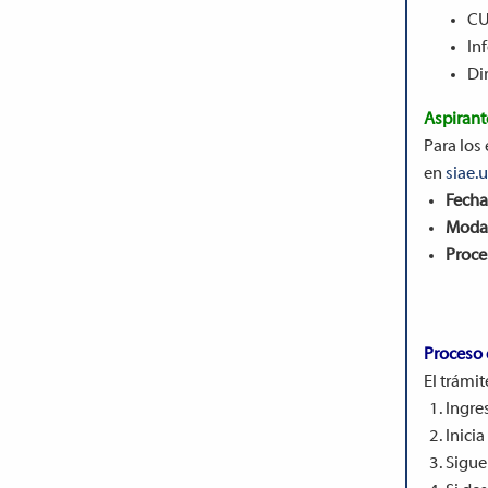
CU
In
Di
Aspirant
Para los 
en
siae.
Fecha
Modal
Proce
Proceso d
El trámi
Ingres
Inicia
Sigue