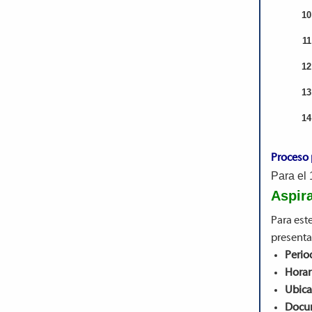
10
11
12
13
14
Proceso 
Para el 
Aspira
Para est
presenta
Perio
Horari
Ubica
Docum