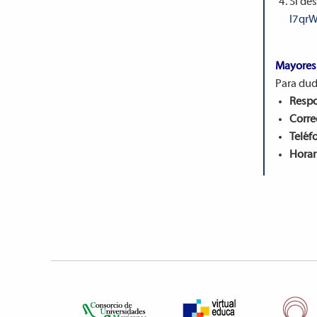
Si des
l7qr
Mayores 
Para dud
Respo
Corre
Teléf
Horar