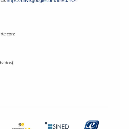
ace:
https://drive.google.com/file/d/1Q-
rte con:
ábados)