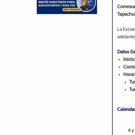
Convocat
Tapachul
La Escue
adelante
Datos Ge
Inicio
Costo
Horar
Tu
Tu
Calendar
6 y